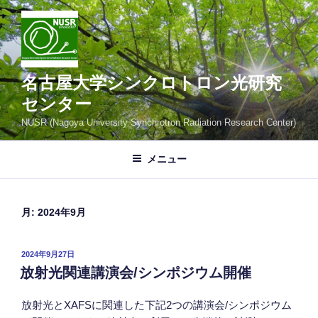
コ
ン
テ
ン
ツ
名古屋大学シンクロトロン光研究
へ
センター
ス
NUSR (Nagoya University Synchrotron Radiation Research Center)
キ
ッ
メニュー
プ
月:
2024年9月
投
2024年9月27日
稿
放射光関連講演会/シンポジウム開催
日:
放射光とXAFSに関連した下記2つの講演会/シンポジウム