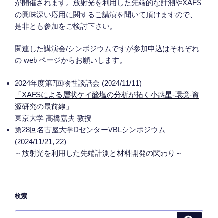
が開催されます。放射光を利用した先端的な計測やXAFS
の興味深い応用に関するご講演を聞いて頂けますので、
是非とも参加をご検討下さい。
関連した講演会/シンポジウムですが参加申込はそれぞれ
の web ページからお願いします。
2024年度第7回物性談話会 (2024/11/11)
「XAFSによる層状ケイ酸塩の分析が拓く小惑星-環境-資
源研究の最前線」
東京大学 高橋嘉夫 教授
第28回名古屋大学DセンターVBLシンポジウム
(2024/11/21, 22)
～放射光を利用した先端計測と材料開発の関わり～
検索
検