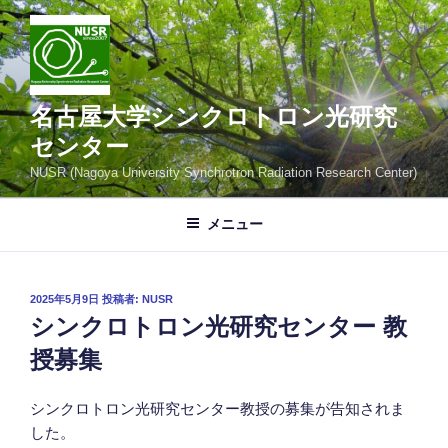
コ
ン
テ
ン
ツ
名古屋大学シンクロトロン光研究
へ
センター
ス
NUSR (Nagoya University Synchrotron Radiation Research Center)
キ
ッ
メニュー
プ
投
2025年5月9日
投稿者:
NUSR
稿
シンクロトロン光研究センター 教
日:
授募集
シンクロトロン光研究センター教授の募集が告知されま
した。