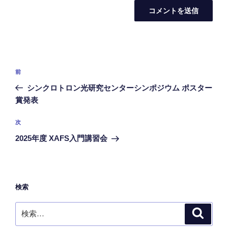
投
前
前
稿
の
シンクロトロン光研究センターシンポジウム ポスター
ナ
投
賞発表
ビ
稿
ゲ
次
次
の
ー
2025年度 XAFS入門講習会
投
シ
稿
ョ
ン
検索
検
検
索
索: